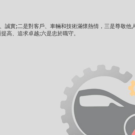
、誠實;二是對客戶、車輛和技術滿懷熱情，三是尊敬他
斷提高、追求卓越;六是忠於職守。