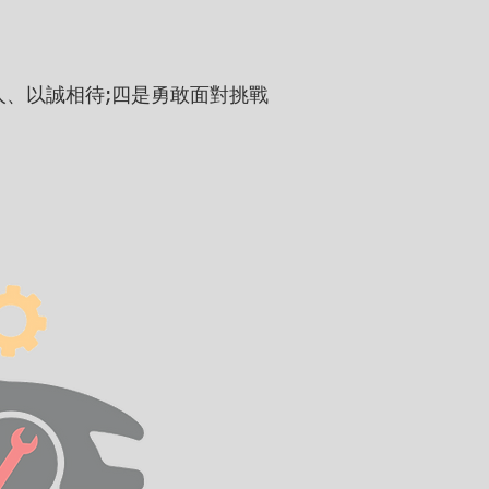
人、以誠相待;四是勇敢面對挑戰