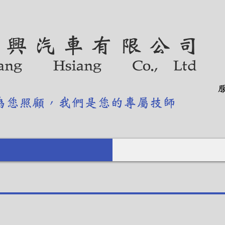
錩 興 汽 車 有 限 公 司
ang Hsiang Co., Ltd
服
為您照顧，我們是您的專屬技師